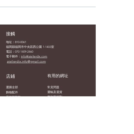
接觸
地址：810-0061
福岡縣福岡市中央區西公園 1-1403室
電話：070
1409-2460
電子郵件：
info@atelierdix.com
atelierdix.info@gmail.com
有用的網址
店鋪
選購全部
常見問題
飾物
運輸及退貨
配件
條款與細則
藝術與裝飾
付款方式
陶瓷及陶器
隱私權政策
咖啡及茶
使用條款
虛擬商品
模型
DIX製
玩具及收藏品
減價品